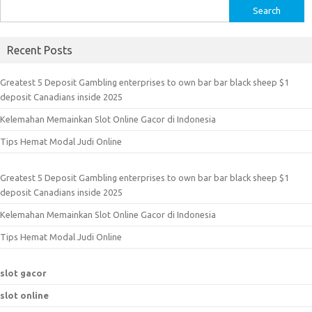
S
e
a
Recent Posts
r
c
Greatest 5 Deposit Gambling enterprises to own bar bar black sheep $1
h
deposit Canadians inside 2025
f
Kelemahan Memainkan Slot Online Gacor di Indonesia
o
r
Tips Hemat Modal Judi Online
:
Greatest 5 Deposit Gambling enterprises to own bar bar black sheep $1
deposit Canadians inside 2025
Kelemahan Memainkan Slot Online Gacor di Indonesia
Tips Hemat Modal Judi Online
slot gacor
slot online