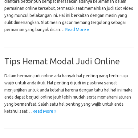
diantara bettor pun sempat merasakan adanya kelemahan dalam
permainan online tersebut, termasuk saat memainkan judi slot video
yang muncul belakangan ini. Hal ini berkaitan dengan mesin yang
sulit dimenangkan. Slot mesin gacor memang tergolong sebagai
permainan yang banyak dicari…
Read More »
Tips Hemat Modal Judi Online
Dalam bermain judi online ada banyak hal penting yang tentu saja
wajib untuk anda ikuti. Hal penting di judi ini pastinya sangat
menjanjikan untuk anda ketahui karena dengan tahu hal hal ini maka
anda dapat berjudi online jauh lebih mudah serta memahami aturan
yang bermanfaat. Salah satu hal penting yang wajib untuk anda
ketahui saat…
Read More »