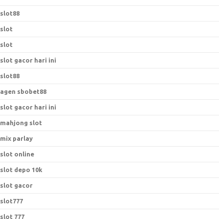
slot88
slot
slot
slot gacor hari ini
slot88
agen sbobet88
slot gacor hari ini
mahjong slot
mix parlay
slot online
slot depo 10k
slot gacor
slot777
slot 777