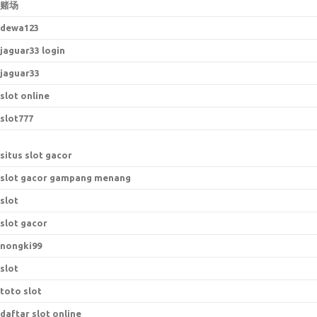
赌场
dewa123
jaguar33 login
jaguar33
slot online
slot777
situs slot gacor
slot gacor gampang menang
slot
slot gacor
nongki99
slot
toto slot
daftar slot online