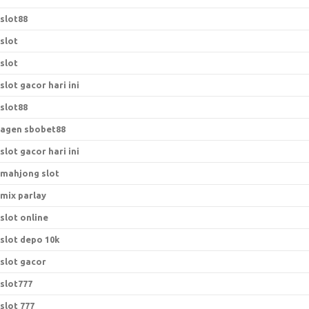
slot88
slot
slot
slot gacor hari ini
slot88
agen sbobet88
slot gacor hari ini
mahjong slot
mix parlay
slot online
slot depo 10k
slot gacor
slot777
slot 777