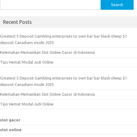
S
e
a
Recent Posts
r
c
Greatest 5 Deposit Gambling enterprises to own bar bar black sheep $1
h
deposit Canadians inside 2025
f
Kelemahan Memainkan Slot Online Gacor di Indonesia
o
r
Tips Hemat Modal Judi Online
:
Greatest 5 Deposit Gambling enterprises to own bar bar black sheep $1
deposit Canadians inside 2025
Kelemahan Memainkan Slot Online Gacor di Indonesia
Tips Hemat Modal Judi Online
slot gacor
slot online