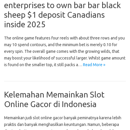
enterprises to own bar bar black
sheep $1 deposit Canadians
inside 2025
The online game features four reels with about three rows and you
may 10 spend contours, and the minimum bet is merely 0.10 for
every spin. The overall game comes with the growing wilds, that
may boost your likelihood of successful larger. Whilst game amount
is found on the smaller top, it still packs a…
Read More »
Kelemahan Memainkan Slot
Online Gacor di Indonesia
Memainkan judi slot online gacor banyak peminatnya karena lebih
praktis dan banyak menghasilkan keuntungan. Namun, beberapa