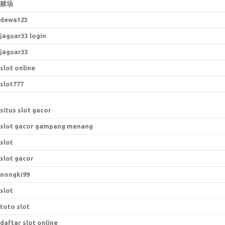
赌场
dewa123
jaguar33 login
jaguar33
slot online
slot777
situs slot gacor
slot gacor gampang menang
slot
slot gacor
nongki99
slot
toto slot
daftar slot online