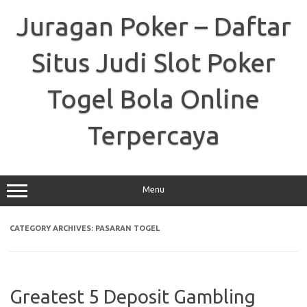
Skip
to
Juragan Poker – Daftar
content
Situs Judi Slot Poker
Togel Bola Online
Terpercaya
Menu
CATEGORY ARCHIVES:
PASARAN TOGEL
Greatest 5 Deposit Gambling