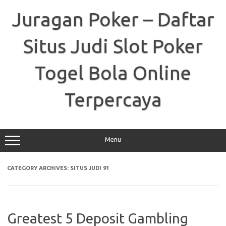
Skip
to
Juragan Poker – Daftar
content
Situs Judi Slot Poker
Togel Bola Online
Terpercaya
Menu
CATEGORY ARCHIVES:
SITUS JUDI 91
Greatest 5 Deposit Gambling