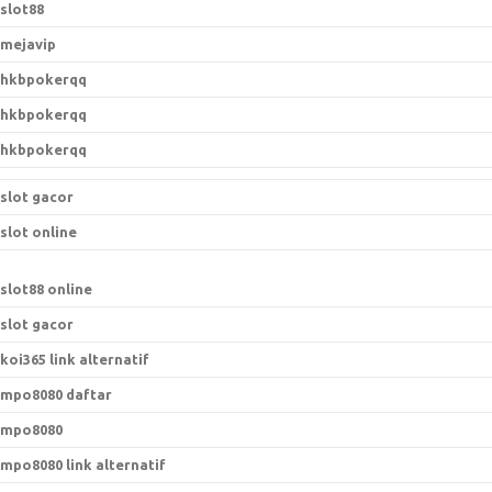
slot88
mejavip
hkbpokerqq
hkbpokerqq
hkbpokerqq
slot gacor
slot online
slot88 online
slot gacor
koi365 link alternatif
mpo8080 daftar
mpo8080
mpo8080 link alternatif