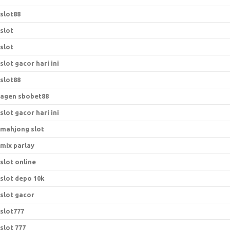
slot88
slot
slot
slot gacor hari ini
slot88
agen sbobet88
slot gacor hari ini
mahjong slot
mix parlay
slot online
slot depo 10k
slot gacor
slot777
slot 777