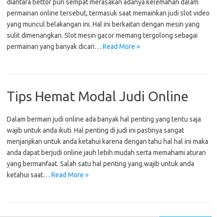
diantara bettor pun sempat merasakan adanya kelemahan dalam
permainan online tersebut, termasuk saat memainkan judi slot video
yang muncul belakangan ini. Hal ini berkaitan dengan mesin yang
sulit dimenangkan. Slot mesin gacor memang tergolong sebagai
permainan yang banyak dicari…
Read More »
Tips Hemat Modal Judi Online
Dalam bermain judi online ada banyak hal penting yang tentu saja
wajib untuk anda ikuti. Hal penting di judi ini pastinya sangat
menjanjikan untuk anda ketahui karena dengan tahu hal hal ini maka
anda dapat berjudi online jauh lebih mudah serta memahami aturan
yang bermanfaat. Salah satu hal penting yang wajib untuk anda
ketahui saat…
Read More »