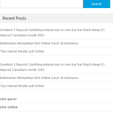
S
e
a
Recent Posts
r
c
Greatest 5 Deposit Gambling enterprises to own bar bar black sheep $1
h
deposit Canadians inside 2025
f
Kelemahan Memainkan Slot Online Gacor di Indonesia
o
r
Tips Hemat Modal Judi Online
:
Greatest 5 Deposit Gambling enterprises to own bar bar black sheep $1
deposit Canadians inside 2025
Kelemahan Memainkan Slot Online Gacor di Indonesia
Tips Hemat Modal Judi Online
slot gacor
slot online