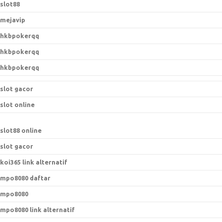
slot88
mejavip
hkbpokerqq
hkbpokerqq
hkbpokerqq
slot gacor
slot online
slot88 online
slot gacor
koi365 link alternatif
mpo8080 daftar
mpo8080
mpo8080 link alternatif