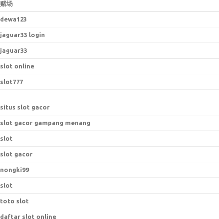
赌场
dewa123
jaguar33 login
jaguar33
slot online
slot777
situs slot gacor
slot gacor gampang menang
slot
slot gacor
nongki99
slot
toto slot
daftar slot online