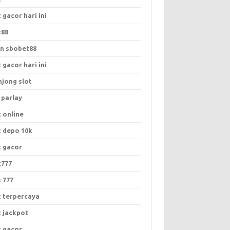
t gacor hari ini
t88
n sbobet88
t gacor hari ini
jong slot
 parlay
t online
t depo 10k
t gacor
t777
t 777
t terpercaya
t jackpot
t gacor