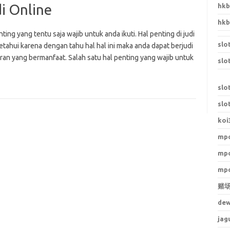
i Online
hk
hk
ing yang tentu saja wajib untuk anda ikuti. Hal penting di judi
slo
etahui karena dengan tahu hal hal ini maka anda dapat berjudi
ran yang bermanfaat. Salah satu hal penting yang wajib untuk
slo
slo
slo
koi
mpo
mp
mpo
赌
dew
jag