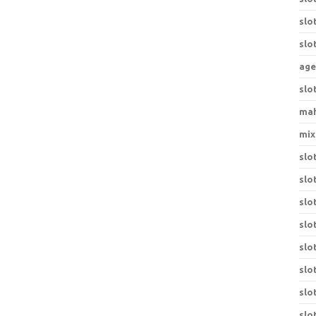
slo
slo
age
slo
mah
mix
slo
slo
slo
slo
slo
slo
slo
slo