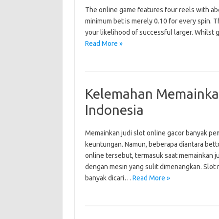
The online game features four reels with a
minimum bet is merely 0.10 for every spin. 
your likelihood of successful larger. Whilst 
Read More »
Kelemahan Memainkan 
Indonesia
Memainkan judi slot online gacor banyak pe
keuntungan. Namun, beberapa diantara bet
online tersebut, termasuk saat memainkan jud
dengan mesin yang sulit dimenangkan. Slot
banyak dicari…
Read More »