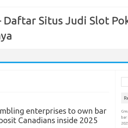
 Daftar Situs Judi Slot Po
aya
Sea
for:
R
mbling enterprises to own bar
Gre
bar
posit Canadians inside 2025
202