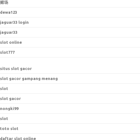
赌场
dewa123
jaguar33 login
jaguar33
slot online
slot777
situs slot gacor
slot gacor gampang menang
slot
slot gacor
nongki99
slot
toto slot
daftar slot online