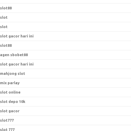
slot88
slot
slot
slot gacor hari ini
slot88
agen sbobet88
slot gacor hari ini
mahjong slot
mix parlay
slot online
slot depo 10k
slot gacor
slot777
slot 777