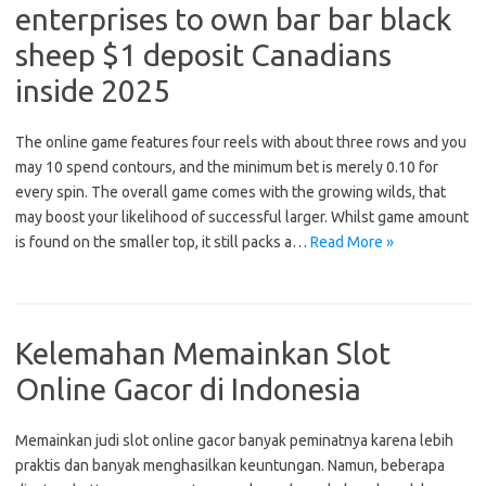
enterprises to own bar bar black
sheep $1 deposit Canadians
inside 2025
The online game features four reels with about three rows and you
may 10 spend contours, and the minimum bet is merely 0.10 for
every spin. The overall game comes with the growing wilds, that
may boost your likelihood of successful larger. Whilst game amount
is found on the smaller top, it still packs a…
Read More »
Kelemahan Memainkan Slot
Online Gacor di Indonesia
Memainkan judi slot online gacor banyak peminatnya karena lebih
praktis dan banyak menghasilkan keuntungan. Namun, beberapa