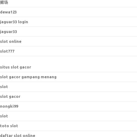
赌场
dewa123
jaguar33 login
jaguar33
slot online
slot777
situs slot gacor
slot gacor gampang menang
slot
slot gacor
nongki99
slot
toto slot
daftar slot online