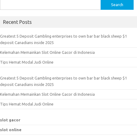
S
e
a
Recent Posts
r
c
Greatest 5 Deposit Gambling enterprises to own bar bar black sheep $1
h
deposit Canadians inside 2025
f
Kelemahan Memainkan Slot Online Gacor di Indonesia
o
r
Tips Hemat Modal Judi Online
:
Greatest 5 Deposit Gambling enterprises to own bar bar black sheep $1
deposit Canadians inside 2025
Kelemahan Memainkan Slot Online Gacor di Indonesia
Tips Hemat Modal Judi Online
slot gacor
slot online