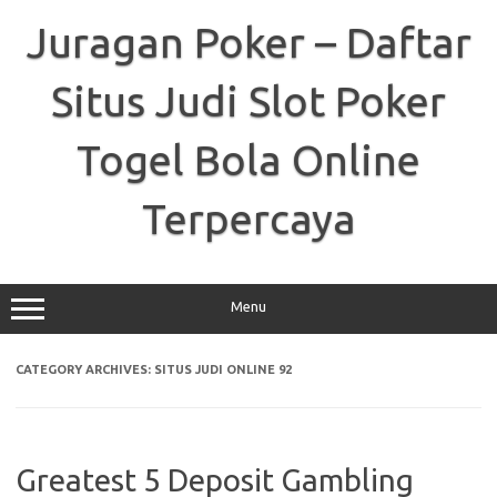
Skip
to
Juragan Poker – Daftar
content
Situs Judi Slot Poker
Togel Bola Online
Terpercaya
Menu
CATEGORY ARCHIVES:
SITUS JUDI ONLINE 92
Greatest 5 Deposit Gambling