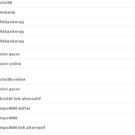
slot88
mejavip
hkbpokerqq
hkbpokerqq
hkbpokerqq
slot gacor
slot online
slot88 online
slot gacor
koi365 link alternatif
mpo8080 daftar
mpo8080
mpo8080 link alternatif