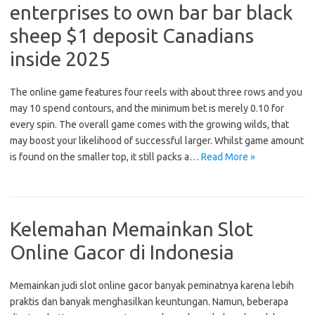
enterprises to own bar bar black
sheep $1 deposit Canadians
inside 2025
The online game features four reels with about three rows and you
may 10 spend contours, and the minimum bet is merely 0.10 for
every spin. The overall game comes with the growing wilds, that
may boost your likelihood of successful larger. Whilst game amount
is found on the smaller top, it still packs a…
Read More »
Kelemahan Memainkan Slot
Online Gacor di Indonesia
Memainkan judi slot online gacor banyak peminatnya karena lebih
praktis dan banyak menghasilkan keuntungan. Namun, beberapa