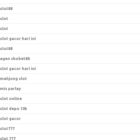
slot88
slot
slot
slot gacor hari ini
slot88
agen sbobet88
slot gacor hari ini
mahjong slot
mix parlay
slot online
slot depo 10k
slot gacor
slot777
slot 777