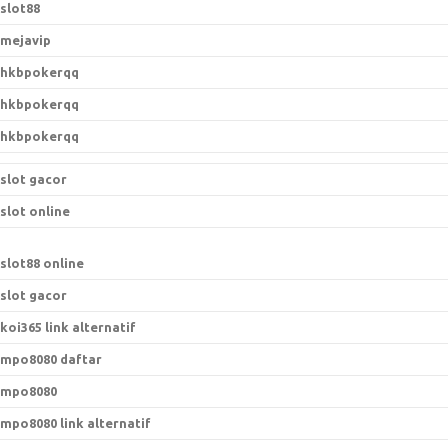
slot88
mejavip
hkbpokerqq
hkbpokerqq
hkbpokerqq
slot gacor
slot online
slot88 online
slot gacor
koi365 link alternatif
mpo8080 daftar
mpo8080
mpo8080 link alternatif