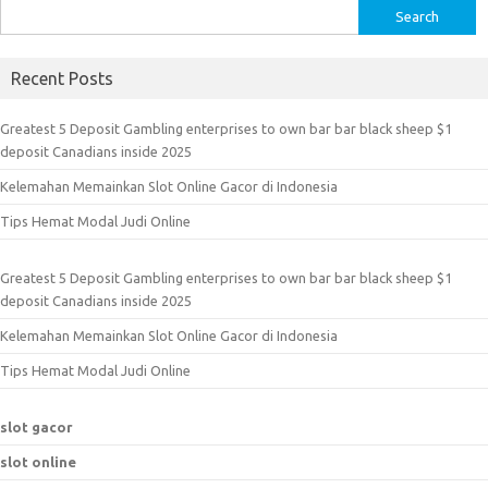
S
e
a
Recent Posts
r
c
Greatest 5 Deposit Gambling enterprises to own bar bar black sheep $1
h
deposit Canadians inside 2025
f
Kelemahan Memainkan Slot Online Gacor di Indonesia
o
r
Tips Hemat Modal Judi Online
:
Greatest 5 Deposit Gambling enterprises to own bar bar black sheep $1
deposit Canadians inside 2025
Kelemahan Memainkan Slot Online Gacor di Indonesia
Tips Hemat Modal Judi Online
slot gacor
slot online