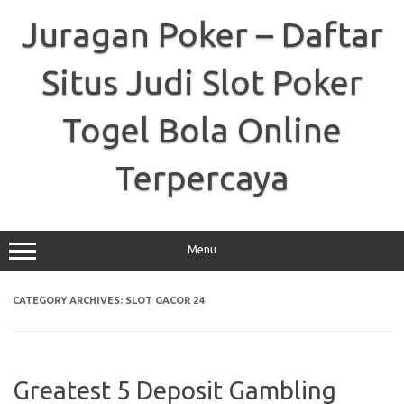
Skip
to
Juragan Poker – Daftar
content
Situs Judi Slot Poker
Togel Bola Online
Terpercaya
Menu
CATEGORY ARCHIVES:
SLOT GACOR 24
Greatest 5 Deposit Gambling