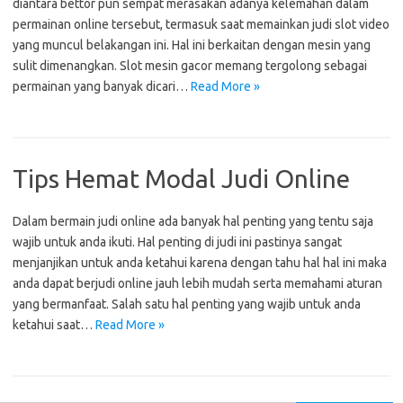
diantara bettor pun sempat merasakan adanya kelemahan dalam
permainan online tersebut, termasuk saat memainkan judi slot video
yang muncul belakangan ini. Hal ini berkaitan dengan mesin yang
sulit dimenangkan. Slot mesin gacor memang tergolong sebagai
permainan yang banyak dicari…
Read More »
Tips Hemat Modal Judi Online
Dalam bermain judi online ada banyak hal penting yang tentu saja
wajib untuk anda ikuti. Hal penting di judi ini pastinya sangat
menjanjikan untuk anda ketahui karena dengan tahu hal hal ini maka
anda dapat berjudi online jauh lebih mudah serta memahami aturan
yang bermanfaat. Salah satu hal penting yang wajib untuk anda
ketahui saat…
Read More »