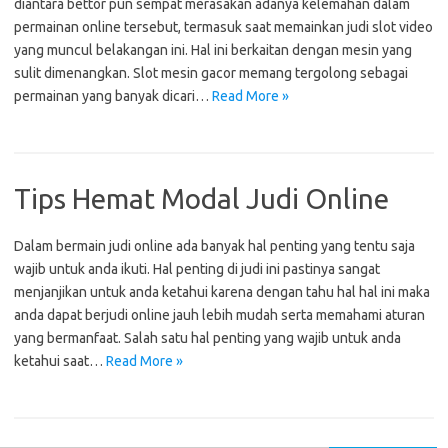
diantara bettor pun sempat merasakan adanya kelemahan dalam
permainan online tersebut, termasuk saat memainkan judi slot video
yang muncul belakangan ini. Hal ini berkaitan dengan mesin yang
sulit dimenangkan. Slot mesin gacor memang tergolong sebagai
permainan yang banyak dicari…
Read More »
Tips Hemat Modal Judi Online
Dalam bermain judi online ada banyak hal penting yang tentu saja
wajib untuk anda ikuti. Hal penting di judi ini pastinya sangat
menjanjikan untuk anda ketahui karena dengan tahu hal hal ini maka
anda dapat berjudi online jauh lebih mudah serta memahami aturan
yang bermanfaat. Salah satu hal penting yang wajib untuk anda
ketahui saat…
Read More »