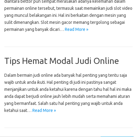
diantara bettor pun sempat merasakan adanya kelemahan dalam
permainan online tersebut, termasuk saat memainkan judi slot video
yang muncul belakangan ini. Hal ini berkaitan dengan mesin yang
sulit dimenangkan. Slot mesin gacor memang tergolong sebagai
permainan yang banyak dicari…
Read More »
Tips Hemat Modal Judi Online
Dalam bermain judi online ada banyak hal penting yang tentu saja
wajib untuk anda ikuti. Hal penting di judi ini pastinya sangat
menjanjikan untuk anda ketahui karena dengan tahu hal hal ini maka
anda dapat berjudi online jauh lebih mudah serta memahami aturan
yang bermanfaat. Salah satu hal penting yang wajib untuk anda
ketahui saat…
Read More »