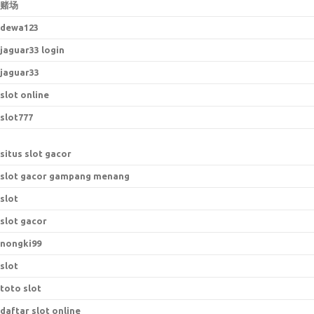
赌场
dewa123
jaguar33 login
jaguar33
slot online
slot777
situs slot gacor
slot gacor gampang menang
slot
slot gacor
nongki99
slot
toto slot
daftar slot online