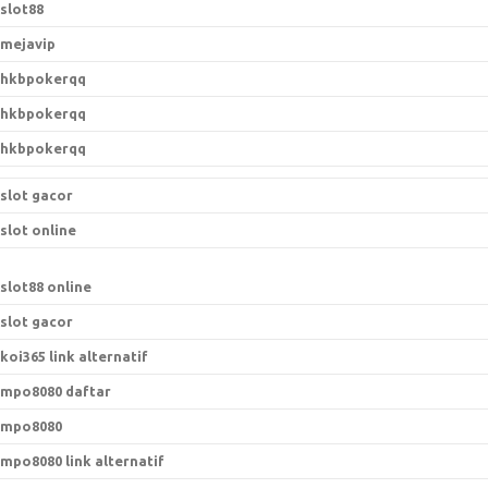
slot88
mejavip
hkbpokerqq
hkbpokerqq
hkbpokerqq
slot gacor
slot online
slot88 online
slot gacor
koi365 link alternatif
mpo8080 daftar
mpo8080
mpo8080 link alternatif