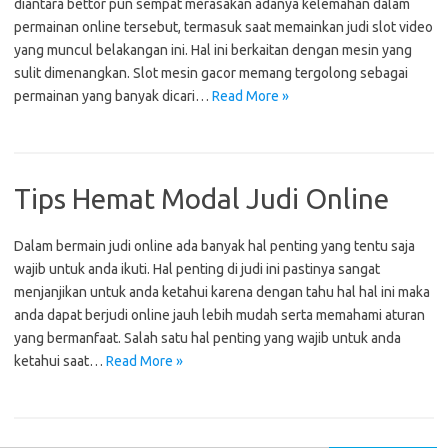
diantara bettor pun sempat merasakan adanya kelemahan dalam
permainan online tersebut, termasuk saat memainkan judi slot video
yang muncul belakangan ini. Hal ini berkaitan dengan mesin yang
sulit dimenangkan. Slot mesin gacor memang tergolong sebagai
permainan yang banyak dicari…
Read More »
Tips Hemat Modal Judi Online
Dalam bermain judi online ada banyak hal penting yang tentu saja
wajib untuk anda ikuti. Hal penting di judi ini pastinya sangat
menjanjikan untuk anda ketahui karena dengan tahu hal hal ini maka
anda dapat berjudi online jauh lebih mudah serta memahami aturan
yang bermanfaat. Salah satu hal penting yang wajib untuk anda
ketahui saat…
Read More »