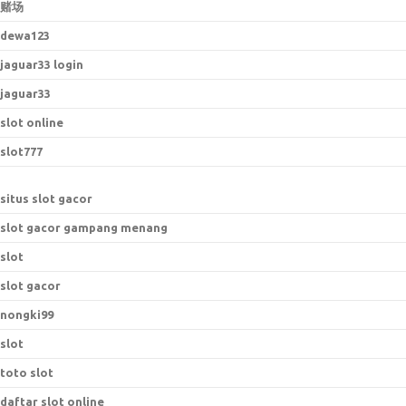
赌场
dewa123
jaguar33 login
jaguar33
slot online
slot777
situs slot gacor
slot gacor gampang menang
slot
slot gacor
nongki99
slot
toto slot
daftar slot online